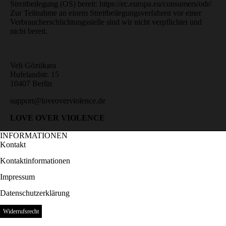
Streitbeilegung (OS) bereit:
https://ec.europa.eu/consumers/odr/
Zur Teilnahme an einem Streitbeilegungsverfahren vor einer
Verbraucherschlichtungsstelle sind wir nicht verpflichtet und
nicht bereit.
Veli Gözükara
Hufelandstr. 15
10407 Berlin
support@loveoverviolence.de
LOVE OVER VIOLENCE
INFORMATIONEN
Kontakt
Kontaktinformationen
Impressum
Datenschutzerklärung
Datenschutzerklärung
Impressum
Widerrufsrecht
AGB